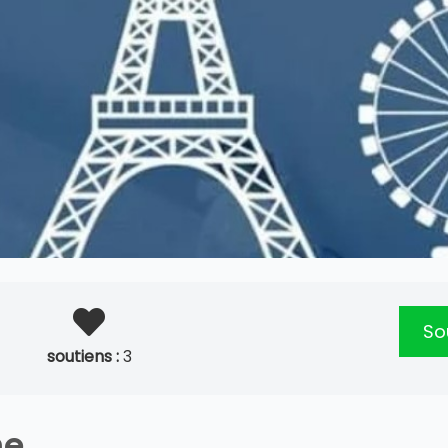
Sou
soutiens :
3
ne