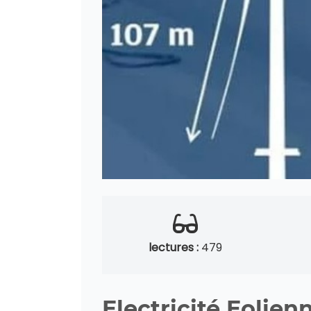
lectures :
479
Electricité Eolien