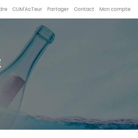
dre
CLIM'AcTeur
Partager
Contact
Mon compte
E