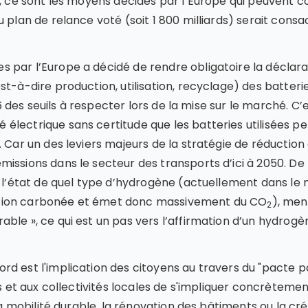
s, ce sont les moyens décidés par l’Europe qui peuvent 
 plan de relance voté (soit 1 800 milliards) serait consa
 par l’Europe a décidé de rendre obligatoire la déclar
t-à-dire production, utilisation, recyclage) des batterie
26 des seuils à respecter lors de la mise sur le marché. C’
électrique sans certitude que les batteries utilisées p
. Car un des leviers majeurs de la stratégie de réduction
issions dans le secteur des transports d’ici à 2050. De
en l’état de quel type d’hydrogène (actuellement dans l
tion carbonée et émet donc massivement du CO
), men
2
le », ce qui est un pas vers l’affirmation d’un hydrogène
d est l'implication des citoyens au travers du "pacte p
es et aux collectivités locales de s'impliquer concrèteme
 la mobilité durable, la rénovation des bâtiments ou la cr