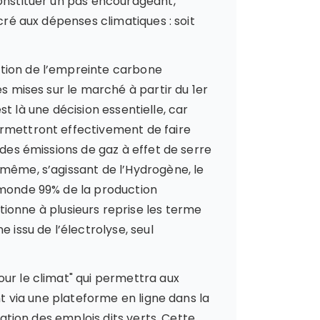
constituer un pas encourageant,
cré aux dépenses climatiques : soit
ation de l’empreinte carbone
s mises sur le marché à partir du 1er
est là une décision essentielle, car
ermettront effectivement de faire
 des émissions de gaz à effet de serre
 même, s’agissant de l’Hydrogène, le
e monde 99% de la production
tionne à plusieurs reprise les terme
 issu de l’électrolyse, seul
our le climat" qui permettra aux
nt via une plateforme en ligne dans la
éation des emplois dits verts. Cette