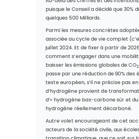
Au-delà des chiffres et des intention
puisque le Conseil a décidé que 30% du
quelques 500 Milliards.
Parmi les mesures concrètes adoptées
associée au cycle de vie complet (c’es
juillet 2024. Et de fixer à partir de 20
comment s’engager dans une mobilité 
baisser les émissions globales de CO
2
passe par une réduction de 90% des ém
texte européen, s’il ne précise pas 
d’hydrogène provient de transforma
d’« hydrogène bas-carbone sûr et durab
hydrogène réellement décarboné.
Autre volet encourageant de cet accor
acteurs de la société civile, aux écol
transition climatique, que ce soit sur