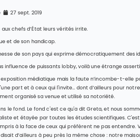
té
27 sept. 2019
 aux chefs d’État leurs vérités irrite.
ue et de son handicap.
eunesse de son pays qui exprime démocratiquement des i
us influence de puissants lobby, voilà une étrange assert
r exposition médiatique mais la faute n’incombe-t-elle p
'une part et à ceux qui l'invite… dont d’ailleurs pour not
mment organisé sa venue et utilisé sa notoriété.
dans le fond. Le fond c'est ce qu'a dit Greta, et nous s
aliste et étayée par toutes les études scientifiques. C'
pris à la face de ceux qui préfèrent ne pas entendre. Vo
isait d’ailleurs à peu près la même chose : notre maison