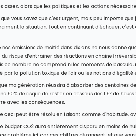
s assez, alors que les politiques et les actions nécessair
que vous savez que c'est urgent, mais peu importe que je
aiment la situation, tout en continuant d'échouer, c'est 
e nos émissions de moitié dans dix ans ne nous donne q
du risque d’entraîner des réactions en chaîne irréversib
s ce nombre ne comprend ni les moments de bascule, ni 
 la pollution toxique de l'air ou les notions d'égalité e
e que ma génération réussira à absorber des centaines d
nc 50% de risque de rester en dessous des 1.5° de hauss
vre avec les conséquences.
eci peut être résolu en faisant comme d'habitude, ave
 le budget CO2 aura entièrement disparu en moins de hui
e problème ici, car ces chiffres dérangent, et que vous