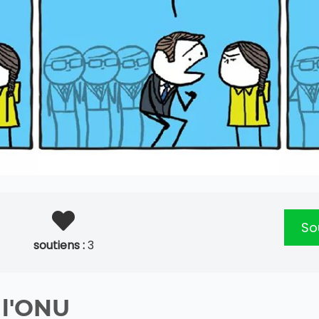
Sou
soutiens :
3
 l'ONU