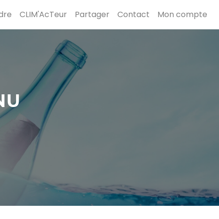
dre
CLIM'AcTeur
Partager
Contact
Mon compte
NU