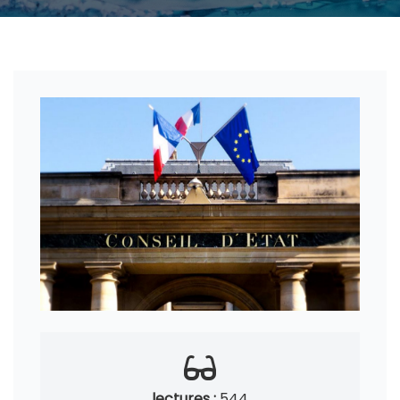
lectures :
544