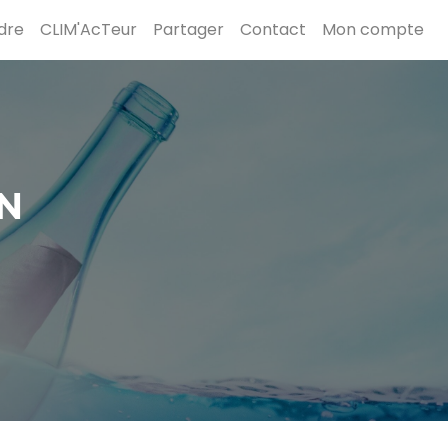
dre
CLIM'AcTeur
Partager
Contact
Mon compte
N