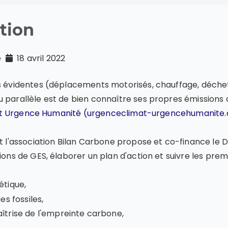
tion
té
18 avril 2022
s évidentes (déplacements motorisés, chauffage, déchets
parallèle est de bien connaître ses propres émissions de 
imat Urgence Humanité (urgenceclimat-urgencehumanite.
et l'association Bilan Carbone propose et co-finance le 
ions de GES, élaborer un plan d'action et suivre les prem
tique,
s fossiles,
trise de l'empreinte carbone,